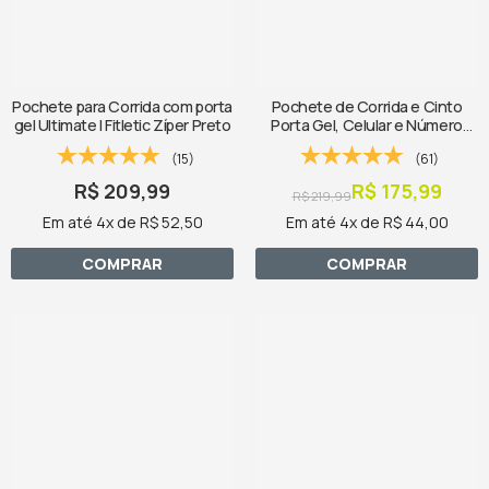
Pochete para Corrida com porta
Pochete de Corrida e Cinto
gel Ultimate I Fitletic Zíper Preto
Porta Gel, Celular e Número
Fitletic Ultimate II Preta
(15)
(61)
R$ 209,99
R$ 175,99
R$ 219,99
Em até 4x de R$ 52,50
Em até 4x de R$ 44,00
COMPRAR
COMPRAR