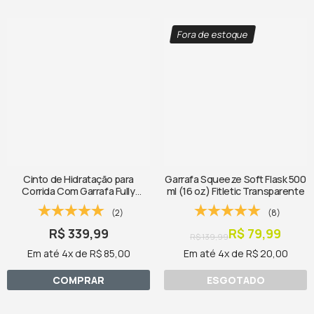
Fora de estoque
Cinto de Hidratação para
Garrafa Squeeze Soft Flask 500
Corrida Com Garrafa Fully
ml (16 oz) Fitletic Transparente
Loaded Fitletic Preto
(2)
(8)
R$ 339,99
R$ 79,99
R$ 139,99
Em até 4x de R$ 85,00
Em até 4x de R$ 20,00
COMPRAR
ESGOTADO