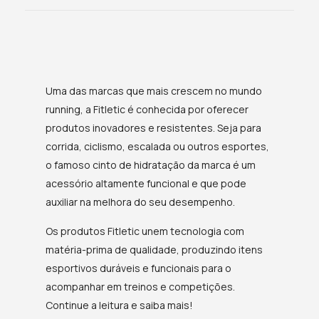
redor da cintura. Inclusive, alguns modelos possuem
diversos tamanhos.
A pochete Fitletic é um acessório necessário para
bolinhas de silicone que ajudam na aderência e fixação.
muitos atletas, oferecendo conforto, segurança e,
Além disso, o design ergonômico acompanha os
principalmente, a praticidade de levar tudo o que você
movimentos do corpo durante a corrida,
precisa, como celular, chaves, suplementos Z2 em
proporcionando liberdade de movimentos. Se você
sachês e demais objetos, sem incômodos.
prioriza qualidade, conheça nossas opções de bonés
Uma das marcas que mais crescem no mundo
New Era unissex e garanta a proteção necessária nos
running, a Fitletic é conhecida por oferecer
dias ensolarados.
produtos inovadores e resistentes. Seja para
corrida, ciclismo, escalada ou outros esportes,
o famoso cinto de hidratação da marca é um
acessório altamente funcional e que pode
auxiliar na melhora do seu desempenho.
Os produtos Fitletic unem tecnologia com
matéria-prima de qualidade, produzindo itens
esportivos duráveis e funcionais para o
acompanhar em treinos e competições.
Continue a leitura e saiba mais!