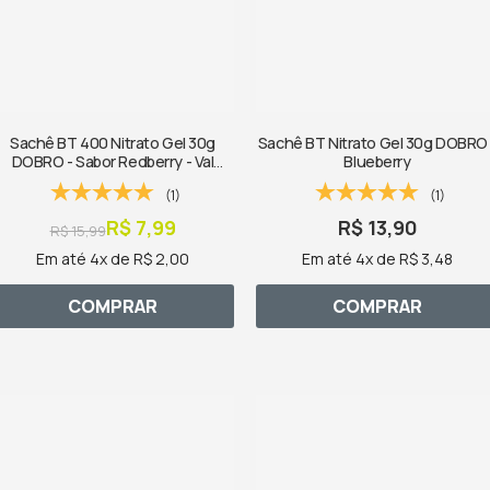
Sachê BT 400 Nitrato Gel 30g
Sachê BT Nitrato Gel 30g DOBRO 
DOBRO - Sabor Redberry - Val
Blueberry
09/26
(1)
(1)
R$ 7,99
R$ 13,90
R$ 15,99
Em até 4x de R$ 2,00
Em até 4x de R$ 3,48
COMPRAR
COMPRAR