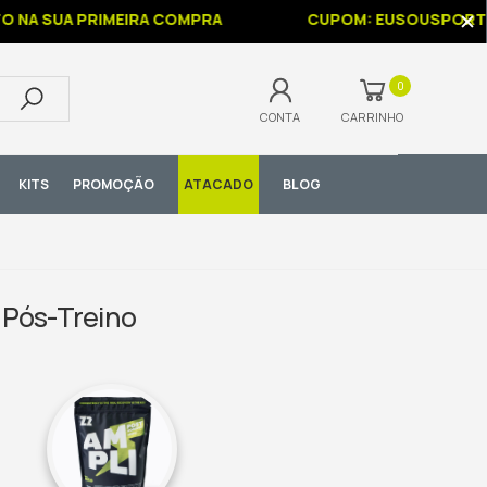
 SUA PRIMEIRA COMPRA
CUPOM: EUSOUSPORTBR
0
CONTA
CARRINHO
KITS
PROMOÇÃO
ATACADO
BLOG
 Pós-Treino