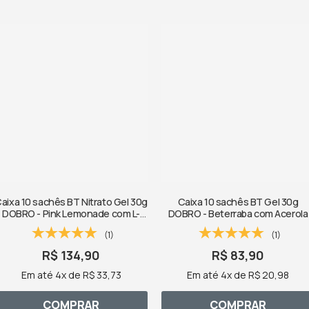
aixa 10 sachês BT Nitrato Gel 30g
Caixa 10 sachês BT Gel 30g
DOBRO - Pink Lemonade com L-
DOBRO - Beterraba com Acerola
Citrulina
(1)
(1)
R$ 134,90
R$ 83,90
Em até 4x de R$ 33,73
Em até 4x de R$ 20,98
COMPRAR
COMPRAR