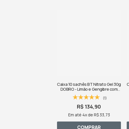
Caixa 10 sachês BT Nitrato Gel 30g
C
DOBRO - Limão e Gengibre com
cafeína
(1)
R$ 134,90
Em até 4x de R$ 33,73
COMPRAR