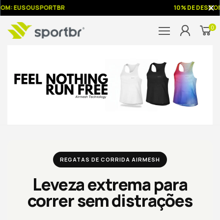
OM: EUSOUSPORTBR
10% DE DESCON
0
REGATAS DE CORRIDA AIRMESH
Leveza extrema para
correr sem distrações