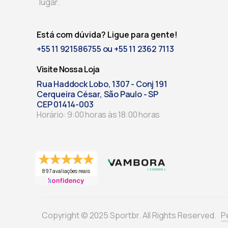
lugar.
Está com dúvida? Ligue para gente!
+55 11 921586755 ou +55 11 2362 7113
Visite Nossa Loja
Rua Haddock Lobo, 1307 - Conj 191
Cerqueira César, São Paulo - SP
CEP 01414-003
Horário: 9:00 horas às 18:00 horas
897 avaliações reais
Copyright © 2025 Sportbr. All Rights Reserved.
P