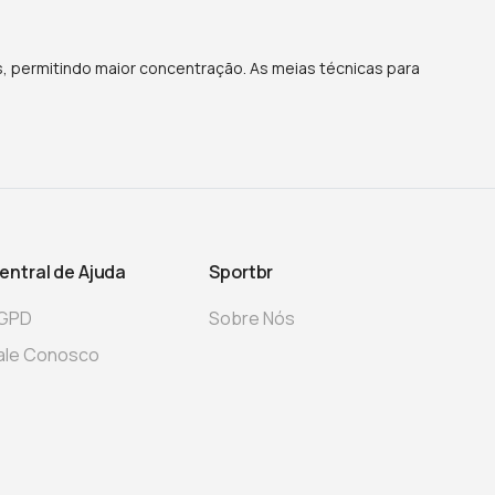
os, permitindo maior concentração. As meias técnicas para
entral de Ajuda
Sportbr
GPD
Sobre Nós
ale Conosco