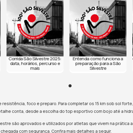
e corrida para a São Silvestre favoritos e boa corrida!
Corrida São Silvestre 2025:
Entenda como funciona a
data, horários, percurso e
preparação para a São
mais
Silvestre
e resistência, foco e preparo. Para completar os 15 km sob sol forte
etalhe conta, desde a escolha do top esportivo com bojo até a hidr
lvestre são aprovados e utilizados por atletas que vivem na prática 
e chegada com segurança. Confira mais detalhes a seguir.