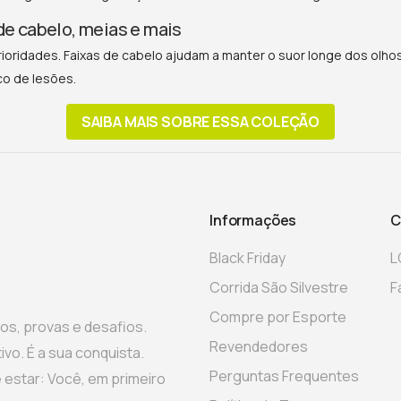
 de cabelo, meias e mais
prioridades. Faixas de cabelo ajudam a manter o suor longe dos olh
co de lesões.
SAIBA MAIS SOBRE ESSA COLEÇÃO
Informações
C
Black Friday
L
Corrida São Silvestre
F
Compre por Esporte
gos, provas e desafios.
Revendedores
vo. É a sua conquista.
Perguntas Frequentes
 estar: Você, em primeiro