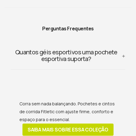
Perguntas Frequentes
Quantos géis esportivos uma pochete
esportiva suporta?
Aqui você pode encontrar modelos com até dois porta
gel externos, assim como encontrar modelos com cinco
porta gel externos de fácil acesso.
Corra sem nada balançando. Pochetes e cintos
de corrida Fitletic com ajuste firme, conforto e
espaço para o essencial.
SAIBA MAIS SOBRE ESSA COLEÇÃO