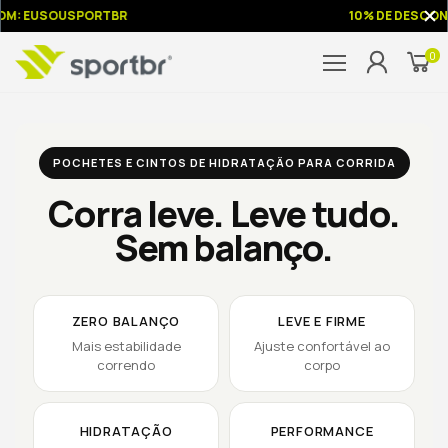
M: EUSOUSPORTBR
10% DE DESCONT
0
POCHETES E CINTOS DE HIDRATAÇÃO PARA CORRIDA
Corra leve. Leve tudo.
Sem balanço.
ZERO BALANÇO
LEVE E FIRME
Mais estabilidade
Ajuste confortável ao
correndo
corpo
HIDRATAÇÃO
PERFORMANCE