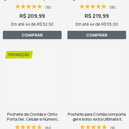
Fitletic - Zíper Azul
(15)
(18)
R$ 209,99
R$ 219,99
Em até 4x de R$ 52,50
Em até 4x de R$ 55,00
COMPRAR
COMPRAR
Pochete de Corrida e Cinto
Pochete para Corrida com porta
Porta Gel, Celular e Número
gel e bolso extra Ultimate II
Fitletic Ultimate II Preta
Fitletic - Zíper Rosa
(61)
(9)