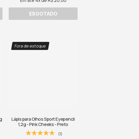
Em até 4x de R$ 20,00
ESGOTADO
Fora de estoque
8g
Lápis para Olhos Sport Eyepencil
1,2g - Pink Cheeks - Preto
(1)