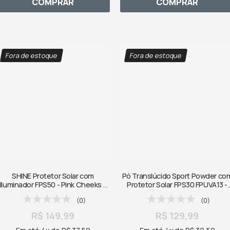
COMPRAR
COMPRAR
Fora de estoque
Fora de estoque
SHINE Protetor Solar com
Pó Translúcido Sport Powder co
Iluminador FPS50 - Pink Cheeks -
Protetor Solar FPS30 FPUVA13 -
50ml
Pink Cheeks - 10g
(0)
(0)
R$ 149,99
R$ 129,99