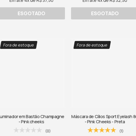
Em até 4x de R$ 37,50
Em até 4x de R$ 32,50
ESGOTADO
ESGOTADO
Fora de estoque
Fora de estoque
Iluminador em Bastão Champagne
Máscara de Cílios Sport Eyelash 
- Pink cheeks
- Pink Cheeks - Preta
(0)
(1)