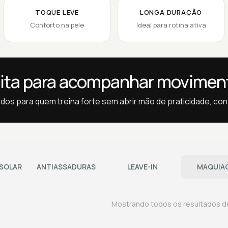
TOQUE LEVE
LONGA DURAÇÃO
Conforto na pele
Ideal para rotina ativa
ita para acompanhar movimen
dos para quem treina forte sem abrir mão de praticidade, conf
SOLAR
ANTIASSADURAS
LEAVE-IN
MAQUIA
Mostrando todos os resultados 