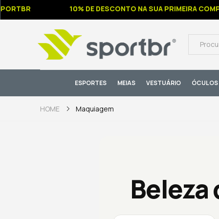
RTBR
10% DE DESCONTO NA SUA PRIMEIRA COMPRA
ESPORTES
MEIAS
VESTUÁRIO
ÓCULOS 
Maquiagem
HOME
Beleza