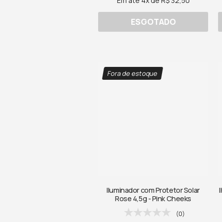
Em até 4x de R$ 32,50
ESGOTADO
Fora de estoque
Iluminador com Protetor Solar
Rose 4,5g - Pink Cheeks
(0)