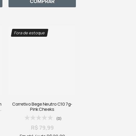
COMPRAR
Fora de estoque
m
Corretivo Bege Neutro C10 7g-
Pink Cheeks
(0)
R$ 79,99