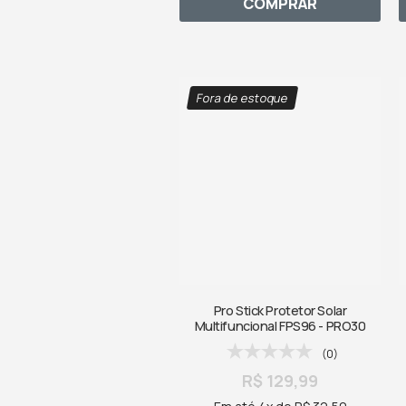
COMPRAR
Fora de estoque
Pro Stick Protetor Solar
Multifuncional FPS96 - PRO30
(0)
R$ 129,99