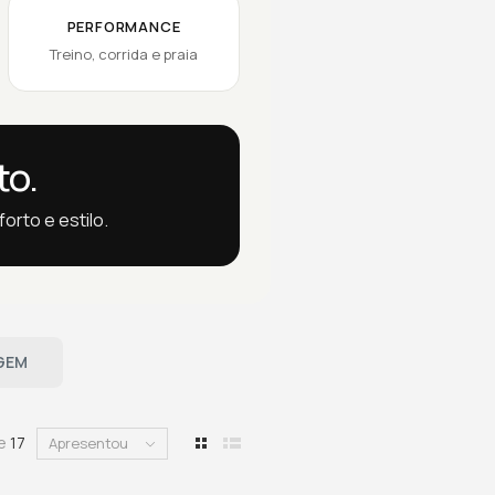
PERFORMANCE
Treino, corrida e praia
to.
orto e estilo.
GEM
de
17
Apresentou