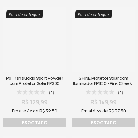
Fora de estoque
Fora de estoque
Pó Translúcido Sport Powder
SHINE Protetor Solar com
com Protetor Solar FPS30
Iluminador FPS50 - Pink Cheeks
FPUVA13 - Pink Cheeks - 10g
- 50ml
(0)
(0)
R$ 129,99
R$ 149,99
Em até 4x de R$ 32,50
Em até 4x de R$ 37,50
ESGOTADO
ESGOTADO