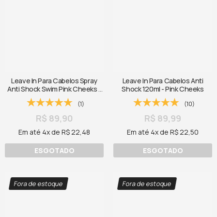
Leave In Para Cabelos Spray
Leave In Para Cabelos Anti
Anti Shock Swim Pink Cheeks -
Shock 120ml - Pink Cheeks
120ml
(1)
(10)
R$ 89,90
R$ 89,99
Em até 4x de R$ 22,48
Em até 4x de R$ 22,50
ESGOTADO
ESGOTADO
Fora de estoque
Fora de estoque