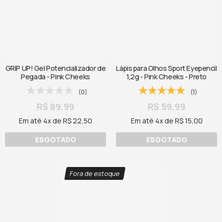
GRIP UP! Gel Potencializador de
Lápis para Olhos Sport Eyepencil
Pegada - Pink Cheeks
1,2g - Pink Cheeks - Preto
(0)
(1)
R$ 89,99
R$ 59,99
Em até 4x de R$ 22,50
Em até 4x de R$ 15,00
ESGOTADO
ESGOTADO
Fora de estoque