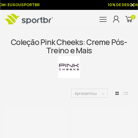
M: EUSOUSPORTBR
10% DE DESCON
0
Coleção Pink Cheeks: Creme Pós-
Treino e Mais
Apresentou