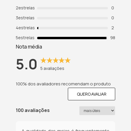
2
estrelas
0
3
estrelas
0
4
estrelas
2
5
estrelas
98
Nota média
5.0
5
avaliações
100% dos avaliadores recomendam o produto
QUERO AVALIAR
100 avaliações
A qualidade das meias é frequentemente