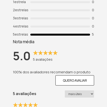
1
estrela
0
2
estrelas
0
3
estrelas
0
4
estrelas
0
5
estrelas
5
Nota média
5.0
5
avaliações
100% dos avaliadores recomendam o produto
QUERO AVALIAR
5 avaliações