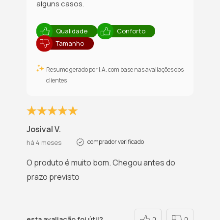
alguns casos.
Qualidade
Conforto
Tamanho
Resumo gerado por I.A. com base nas avaliações dos
clientes
Josival V.
comprador verificado
há 4 meses
O produto é muito bom. Chegou antes do
prazo previsto
esta avaliação foi útil?
0
0