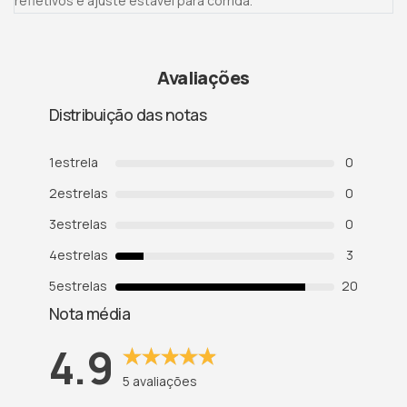
refletivos e ajuste estável para corrida.
Avaliações
Distribuição das notas
1
estrela
0
2
estrelas
0
3
estrelas
0
4
estrelas
3
5
estrelas
20
Nota média
4.9
5
avaliações