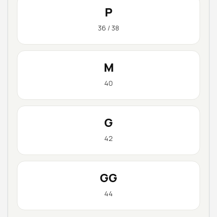
P
36 / 38
M
40
G
42
GG
44