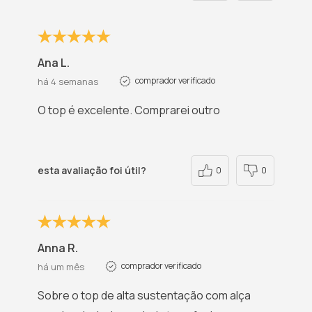
Ana L.
comprador verificado
há 4 semanas
O top é excelente. Comprarei outro
esta avaliação foi útil?
0
0
Anna R.
comprador verificado
há um mês
Sobre o top de alta sustentação com alça