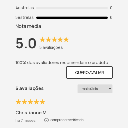
4
estrelas
0
5
estrelas
6
Nota média
5.0
5
avaliações
100% dos avaliadores recomendam o produto
QUERO AVALIAR
6 avaliações
Christianne M.
comprador verificado
há 7 meses