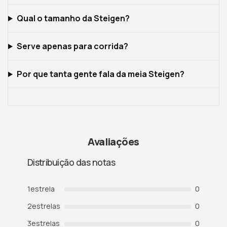
Qual o tamanho da Steigen?
Serve apenas para corrida?
Por que tanta gente fala da meia Steigen?
Avaliações
Distribuição das notas
1
estrela
0
2
estrelas
0
3
estrelas
0