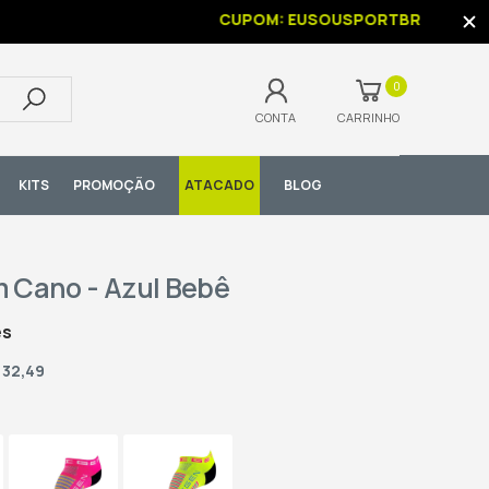
CUPOM: EUSOUSPORTBR
0
CONTA
CARRINHO
KITS
PROMOÇÃO
ATACADO
BLOG
 Cano - Azul Bebê
es
 32,49