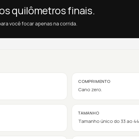
os quilômetros finais.
para você focar apenas na corrida.
COMPRIMENTO
Cano zero.
TAMANHO
Tamanho único do 33 ao 44