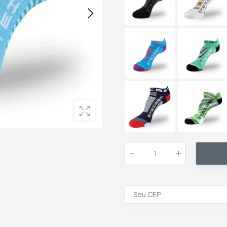
Qtde
: