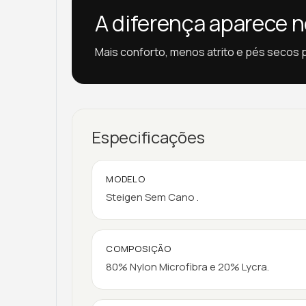
A diferença aparece n
Mais conforto, menos atrito e pés secos 
Especificações
MODELO
Steigen Sem Cano .
COMPOSIÇÃO
80% Nylon Microfibra e 20% Lycra.