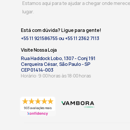
Estamos aqui para te ajudar a chegar onde merece
lugar.
Está com dúvida? Ligue para gente!
+55 11 921586755 ou +55 11 2362 7113
Visite Nossa Loja
Rua Haddock Lobo, 1307 - Conj 191
Cerqueira César, São Paulo - SP
CEP 01414-003
Horário: 9:00 horas às 18:00 horas
903 avaliações reais