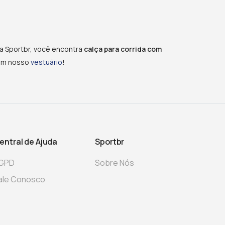
a Sportbr, você encontra
calça para corrida com
 em nosso
vestuário
!
entral de Ajuda
Sportbr
GPD
Sobre Nós
ale Conosco