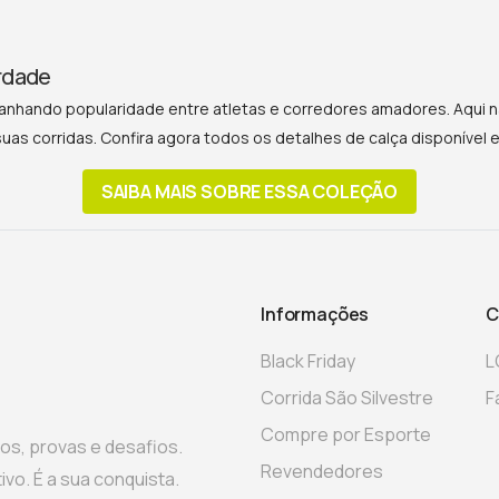
erdade
ganhando popularidade entre atletas e corredores amadores. Aqui n
suas corridas. Confira agora todos os detalhes de calça disponível
SAIBA MAIS SOBRE ESSA COLEÇÃO
Informações
C
Black Friday
L
Corrida São Silvestre
F
Compre por Esporte
gos, provas e desafios.
Revendedores
vo. É a sua conquista.