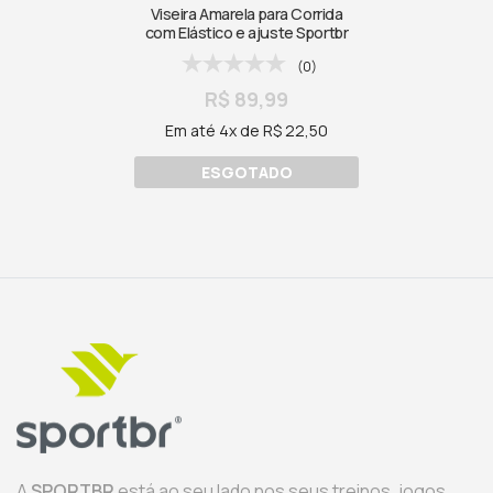
Viseira Amarela para Corrida
com Elástico e ajuste Sportbr
(0)
R$ 89,99
Em até 4x de R$ 22,50
ESGOTADO
A
SPORTBR
está ao seu lado nos seus treinos, jogos,