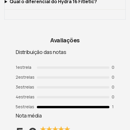
Qual o diferencial do Hydra 16 Fitletic?
Avaliações
Distribuição das notas
1
estrela
0
2
estrelas
0
3
estrelas
0
4
estrelas
0
5
estrelas
1
Nota média