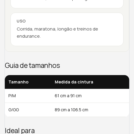
USO
Corrida, maratona, longão e treinos de
endurance.
Guia de tamanhos
Tamanho
Medida da cintura
P/M
61 cm a 91 cm
G/GG
89 cm a 106.5 cm
Ideal para