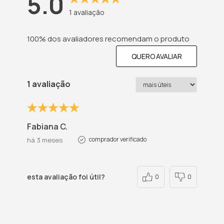
5.0
1
avaliação
100% dos avaliadores recomendam o produto
QUERO AVALIAR
1 avaliação
Fabiana C.
comprador verificado
há 3 meses
esta avaliação foi útil?
0
0