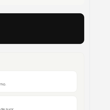
rno.
 de suor.