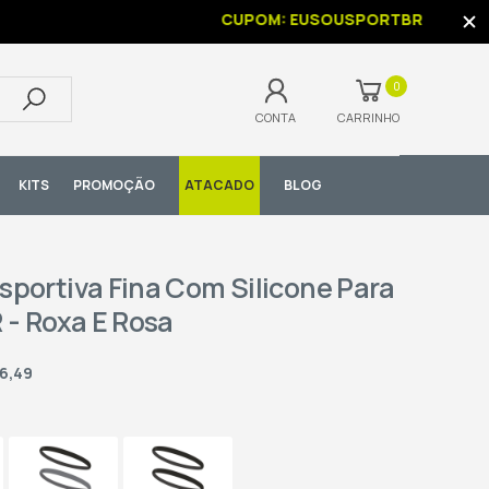
CUPOM: EUSOUSPORTBR
0
CONTA
CARRINHO
KITS
PROMOÇÃO
ATACADO
BLOG
sportiva Fina Com Silicone Para
- Roxa E Rosa
16,49