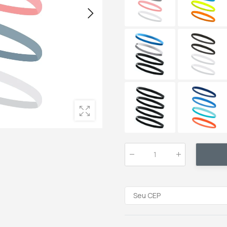
Qtde
: