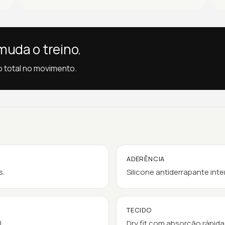
uda o treino.
o total no movimento.
ADERÊNCIA
s.
Silicone antiderrapante inte
TECIDO
.
Dry fit com absorção rápida