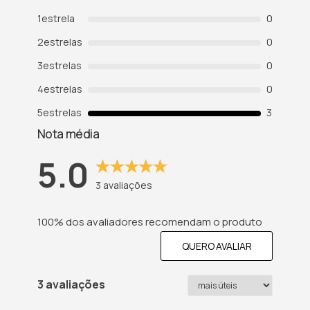
1
estrela
0
2
estrelas
0
3
estrelas
0
4
estrelas
0
5
estrelas
3
Nota média
5.0
3
avaliações
100% dos avaliadores recomendam o produto
QUERO AVALIAR
3 avaliações