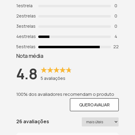
1
estrela
0
2
estrelas
0
3
estrelas
0
4
estrelas
4
5
estrelas
22
Nota média
4.8
5
avaliações
100% dos avaliadores recomendam o produto
QUERO AVALIAR
26 avaliações