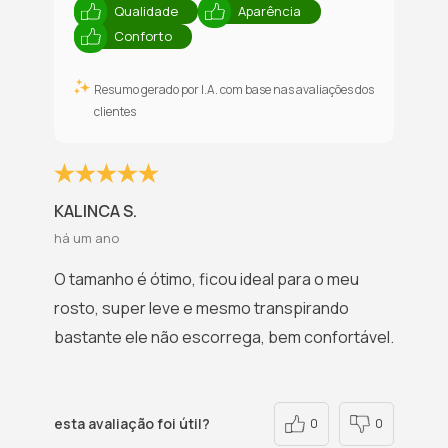
Qualidade
Aparência
Conforto
Resumo gerado por I.A. com base nas avaliações dos
clientes
KALINCA S.
há um ano
O tamanho é ótimo, ficou ideal para o meu
rosto, super leve e mesmo transpirando
bastante ele não escorrega, bem confortável.
esta avaliação foi útil?
0
0