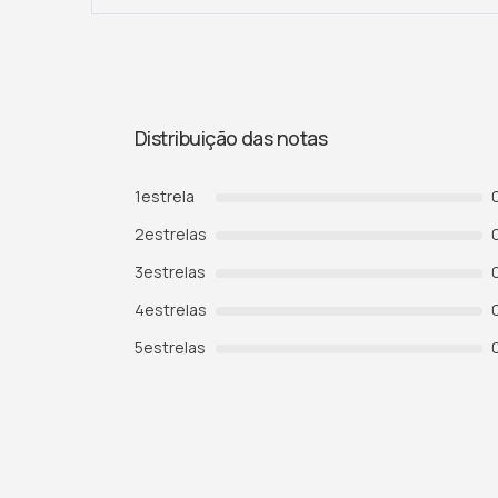
Distribuição das notas
1
estrela
2
estrelas
3
estrelas
4
estrelas
5
estrelas