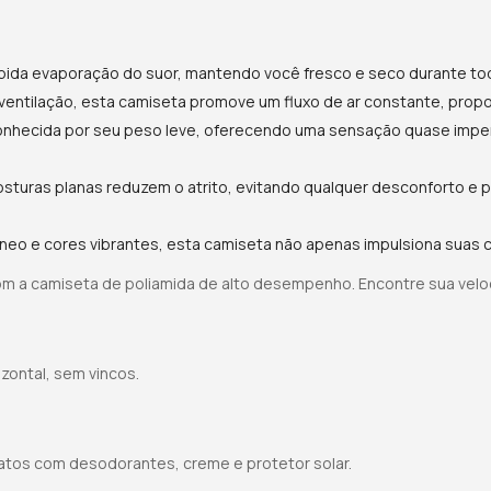
pida evaporação do suor, mantendo você fresco e seco durante tod
entilação, esta camiseta promove um fluxo de ar constante, prop
onhecida por seu peso leve, oferecendo uma sensação quase impe
osturas planas reduzem o atrito, evitando qualquer desconforto e 
o e cores vibrantes, esta camiseta não apenas impulsiona suas c
 com a camiseta de poliamida de alto desempenho. Encontre sua velo
zontal, sem vincos.
os com desodorantes, creme e protetor solar.