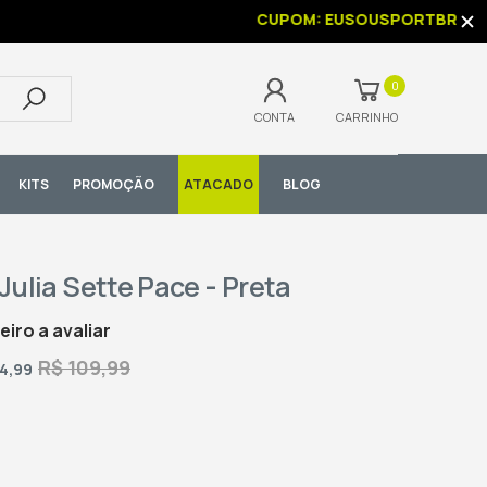
CUPOM: EUSOUSPORTBR
0
CONTA
CARRINHO
KITS
PROMOÇÃO
ATACADO
BLOG
ulia Sette Pace - Preta
eiro a avaliar
R$ 109,99
14,99