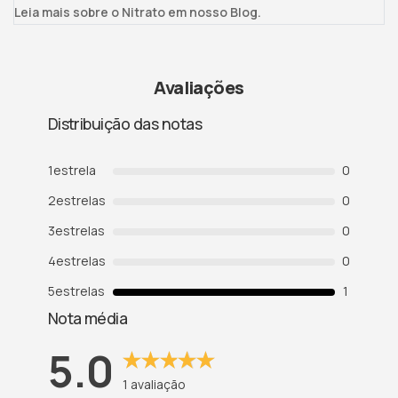
Leia mais sobre o Nitrato em nosso Blog.
Avaliações
Distribuição das notas
1
estrela
0
2
estrelas
0
3
estrelas
0
4
estrelas
0
5
estrelas
1
Nota média
5.0
1
avaliação