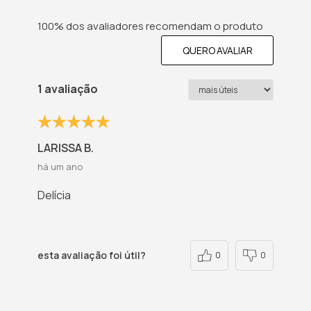
100% dos avaliadores recomendam o produto
QUERO AVALIAR
1 avaliação
LARISSA B.
há um ano
Delícia
esta avaliação foi útil?
0
0