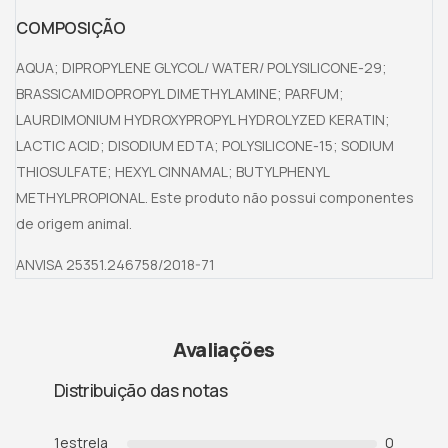
COMPOSIÇÃO
AQUA; DIPROPYLENE GLYCOL/ WATER/ POLYSILICONE-29;
BRASSICAMIDOPROPYL DIMETHYLAMINE; PARFUM;
LAURDIMONIUM HYDROXYPROPYL HYDROLYZED KERATIN;
LACTIC ACID; DISODIUM EDTA; POLYSILICONE-15; SODIUM
THIOSULFATE; HEXYL CINNAMAL; BUTYLPHENYL
METHYLPROPIONAL. Este produto não possui componentes
de origem animal.
ANVISA 25351.246758/2018-71
Avaliações
Distribuição das notas
1
estrela
0