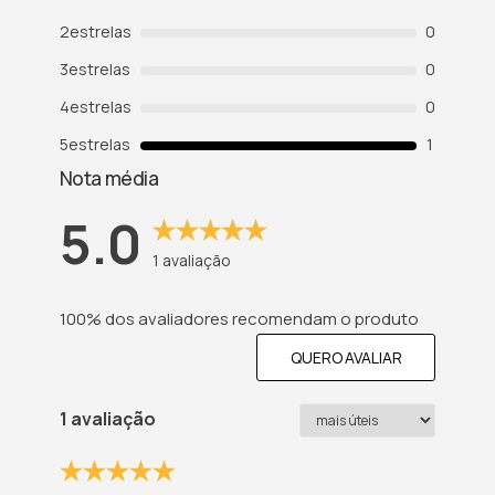
2
estrelas
0
3
estrelas
0
4
estrelas
0
5
estrelas
1
Nota média
5.0
1
avaliação
100% dos avaliadores recomendam o produto
QUERO AVALIAR
1 avaliação