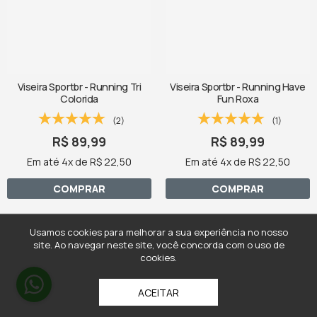
Viseira Sportbr - Running Tri
Viseira Sportbr - Running Have
Colorida
Fun Roxa
(2)
(1)
R$ 89,99
R$ 89,99
Em até 4x de R$ 22,50
Em até 4x de R$ 22,50
COMPRAR
COMPRAR
Usamos cookies para melhorar a sua experiência no nosso
site. Ao navegar neste site, você concorda com o uso de
cookies.
ACEITAR