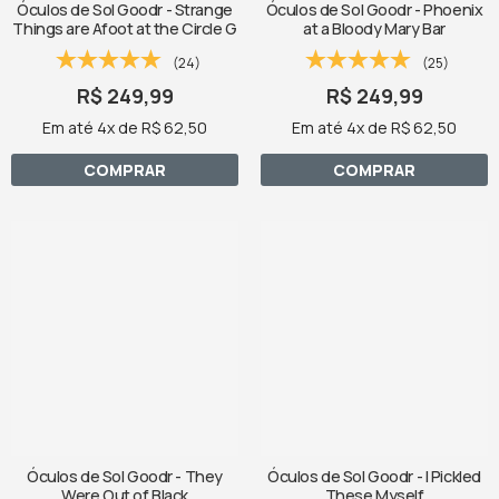
Óculos de Sol Goodr - Strange
Óculos de Sol Goodr - Phoenix
Things are Afoot at the Circle G
at a Bloody Mary Bar
(24)
(25)
R$ 249,99
R$ 249,99
Em até 4x de R$ 62,50
Em até 4x de R$ 62,50
COMPRAR
COMPRAR
Óculos de Sol Goodr - They
Óculos de Sol Goodr - I Pickled
Were Out of Black
These Myself