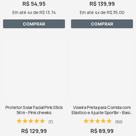
R$ 54,95
R$ 139,99
Em até 4x de R$ 13,74
Em até 4x de R$ 35,00
COMPRAR
COMPRAR
Protetor Solar Facial Pink Stick
Viseira Preta para Corrida com
5Km - Pink cheeks
Elástico e Ajuste Sportbr - Basic
Black
(7)
(50)
R$ 129,99
R$ 89,99