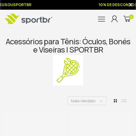
USOUSPORTBR
10% DE DESCONTO NA
0
Acessórios para Tênis: Óculos, Bonés
e Viseiras | SPORTBR
Mais Vendido