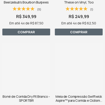
Beelzebub's Bourbon Burpees
These on Vinyl, Too
(11)
(1)
R$ 349,99
R$ 249,99
Em até 4x de R$ 87,50
Em até 4x de R$ 62,50
COMPRAR
COMPRAR
Boné de Corrida Dry Fit Branco -
Meia de Compressão Swiftwick
SPORTBR
Aspire™ para Corrida e Ciclismo
Two Cano Baixo - Preta