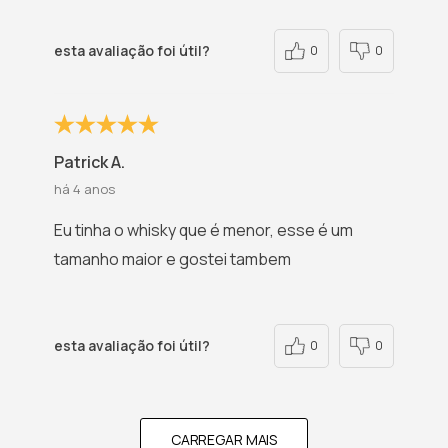
esta avaliação foi útil?
0
0
Patrick A.
há 4 anos
Eu tinha o whisky que é menor, esse é um
tamanho maior e gostei tambem
esta avaliação foi útil?
0
0
CARREGAR MAIS