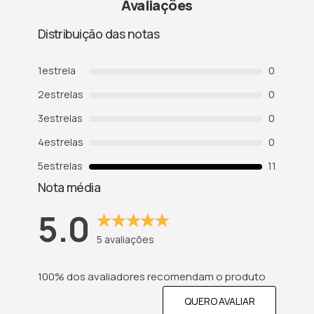
Avaliações
Distribuição das notas
1
estrela
0
2
estrelas
0
3
estrelas
0
4
estrelas
0
5
estrelas
11
Nota média
5.0
5
avaliações
100% dos avaliadores recomendam o produto
QUERO AVALIAR